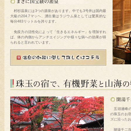
村杉温泉には3つの源泉があります。中でも3号井は国内最
大級の204.7マッヘ、湧出量はラジウム泉としては驚異的な
毎分483リットルを誇ります。
免疫力の活性化によって「生きるエネルギー」を増加すれ
ば、体の内側からアンチエイジングや様々な病への効果が得
られると言われています。
五頭連峰の
の珠玉のお
ズに沿った
開湯千二百