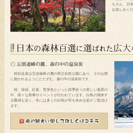
ちろん、日
お楽しみく
村杉温泉は五頭連峰の麓の県立自然公園にあり、その山懐
に抱かれるようにたたずむ、森の中の温泉街です。
桜、深緑、紅葉、雪景色といった四季折々の美しい風景の
中、様々な祭事やイベントが行われています。白鳥の飛来す
る瓢湖も近く、冬には多くの白鳥が羽を休める姿がご覧頂け
ます。